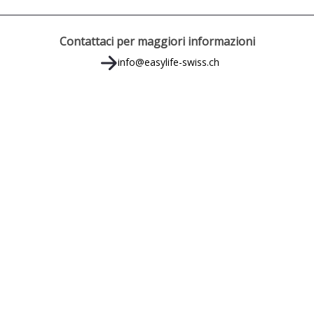
Contattaci per maggiori informazioni
info@easylife-swiss.ch
MENU RAPIDO
CO
Easylife - Swiss
Easylife - Italia
C/
Easylife - Suites Milano
Vic
Prenota Appartamento
69
Prenota Milano
Prenota Suites Milano
SO
Media
Portale Proprietari