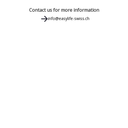
Contact us for more information
info@easylife-swiss.ch
MENU RAPIDO
CO
Easylife - Swiss
Easylife - Italia
Easylife - Suites Milano
Book Apartment
Book Milano
SO
Book Suites Milano
Media