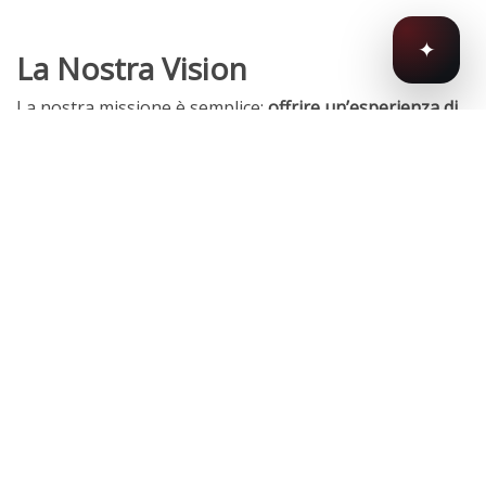
✦
La Nostra Vision
La nostra missione è semplice:
offrire un’esperienza di
soggiorno
senza pari
, unendo l’eleganza italiana con l’ospitalità
svizzera.
Sia che tu stia cercando una fuga romantica in una
pittoresca
cittadina ticinese o un soggiorno dinamico in una delle
vivaci metropoli europee, anche un passo significativo
verso un livello superiore di servizio.
EasyLife Swiss è la tua scelta numero uno.