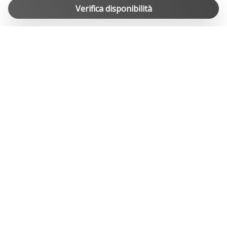
Vasca da bagno
Verifica disponibilità
info@easylife-swiss.ch
Vasca da bagno
Vasca da bagno/Doccia
Web TV
WiFi ad alta velocità
Zona pranzo all'aperto
GLI SPECIALISTI DELLE CASE VACANZA IN SVIZZERA
MENU RAPIDO
CONTATTI