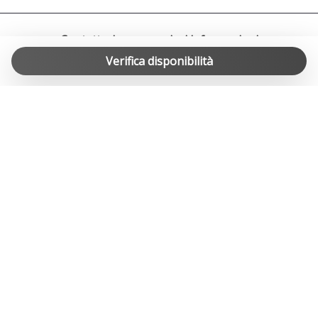
spostamenti verso il centro città, le stazioni ferroviarie e gli
aeroporti circostanti.
Contattaci per maggiori informazioni
Verifica disponibilità
info@easylife-swiss.ch
Trasporti Pubblici Locali
Autobus:
Linea 5 (TPL): Questa linea collega Viganello con il centro di
Lugano, Vezia, Lamone e Manno. La fermata più vicina
all'appartamento è "Viganello, La Santa". Gli autobus
circolano con frequenza regolare, garantendo un facile
accesso alle principali aree della città.
Linea 3 (TPL): Sebbene non passi direttamente per
Viganello, questa linea collega Breganzona con il centro di
Lugano e la Resega, ed è accessibile con un breve
trasferimento.
GLI SPECIALISTI DELLE CASE VACANZA IN SVIZZERA
Funicolare: