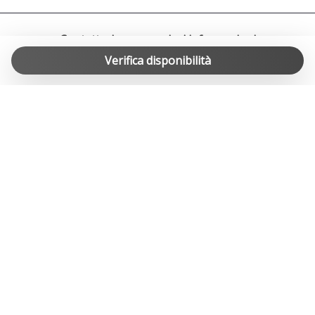
spostamenti verso il centro città, le stazioni ferroviarie e gli
aeroporti circostanti.
Contattaci per maggiori informazioni
Verifica disponibilità
info@easylife-swiss.ch
Trasporti Pubblici Locali
Autobus:
Linea 5 (TPL): Questa linea collega Viganello con il centro di
Lugano, Vezia, Lamone e Manno. La fermata più vicina
all'appartamento è "Viganello, La Santa". Gli autobus
circolano con frequenza regolare, garantendo un facile
accesso alle principali aree della città.
Linea 3 (TPL): Sebbene non passi direttamente per
Viganello, questa linea collega Breganzona con il centro di
Lugano e la Resega, ed è accessibile con un breve
trasferimento.
GLI SPECIALISTI DELLE CASE VACANZA IN SVIZZERA
Funicolare: