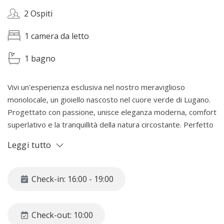
2 Ospiti
1 camera da letto
1 bagno
Vivi un'esperienza esclusiva nel nostro meraviglioso
monolocale, un gioiello nascosto nel cuore verde di Lugano.
Progettato con passione, unisce eleganza moderna, comfort
superlativo e la tranquillità della natura circostante. Perfetto
per chi cerca una fuga romantica o un'oasi di pace, il nostro
Leggi tutto
spazio è curato nei minimi dettagli per offrirti un soggiorno
da sogno nella splendida cornice di Lugano. Un rifugio unico
dove stile e natura si fondono magicamente.
Check-in: 16:00 - 19:00
LO SPAZIO
Nel cuore di Lugano, nascosto nella storica e romantica Salita
Check-out: 10:00